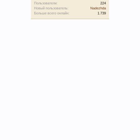
Пользователи:
224
Новый пользователь:
Nadezhda
Больше всего онлайн:
1.739