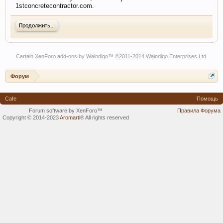
1stconcretecontractor.com.
Продолжить...
Certain
XenForo add-ons by Waindigo
™ ©2011-2014
Waindigo Enterprises Ltd
.
Форум
Cafe
Помощь
Forum software by XenForo™
Правила Форума
Copyright © 2014-2023
Aromarti
®
All rights reserved