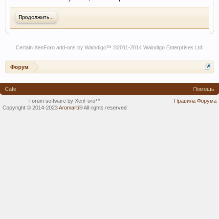
Продолжить...
Certain
XenForo add-ons by Waindigo
™ ©2011-2014
Waindigo Enterprises Ltd
.
Форум
Cafe
Помощь
Forum software by XenForo™
Правила Форума
Copyright © 2014-2023
Aromarti
®
All rights reserved