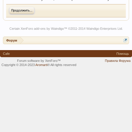
Продолжить...
Certain
XenForo add-ons by Waindigo
™ ©2011-2014
Waindigo Enterprises Ltd
.
Форум
Cafe
Помощь
Forum software by XenForo™
Правила Форума
Copyright © 2014-2023
Aromarti
®
All rights reserved