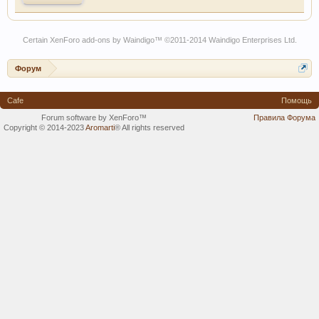
Certain
XenForo add-ons by Waindigo
™ ©2011-2014
Waindigo Enterprises Ltd
.
Форум
Cafe
Помощь
Forum software by XenForo™
Правила Форума
Copyright © 2014-2023
Aromarti
®
All rights reserved