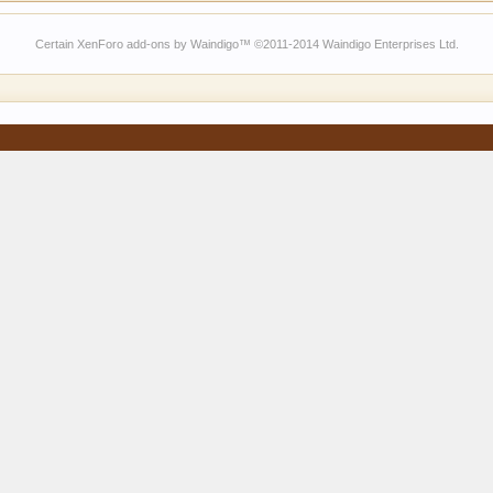
Certain
XenForo add-ons by Waindigo
™ ©2011-2014
Waindigo Enterprises Ltd
.