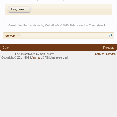
Продолжить...
Certain
XenForo add-ons by Waindigo
™ ©2011-2014
Waindigo Enterprises Ltd
.
Форум
Cafe
Помощь
Forum software by XenForo™
Правила Форума
Copyright © 2014-2023
Aromarti
®
All rights reserved