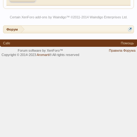
Certain
XenForo add-ons by Waindigo
™ ©2011-2014
Waindigo Enterprises Ltd
.
Форум
Cafe
Помощь
Forum software by XenForo™
Правила Форума
Copyright © 2014-2023
Aromarti
®
All rights reserved