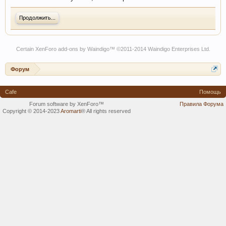
Продолжить...
Certain
XenForo add-ons by Waindigo
™ ©2011-2014
Waindigo Enterprises Ltd
.
Форум
Cafe
Помощь
Forum software by XenForo™
Правила Форума
Copyright © 2014-2023
Aromarti
®
All rights reserved