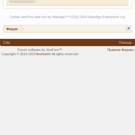
Certain
XenForo add-ons by Waindigo
™ ©2011-2014
Waindigo Enterprises Ltd
.
Форум
Cafe
Помощь
Forum software by XenForo™
Правила Форума
Copyright © 2014-2023
Aromarti
®
All rights reserved