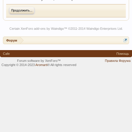
Продолжить...
Certain
XenForo add-ons by Waindigo
™ ©2011-2014
Waindigo Enterprises Ltd
.
Форум
Cafe
Помощь
Forum software by XenForo™
Правила Форума
Copyright © 2014-2023
Aromarti
®
All rights reserved