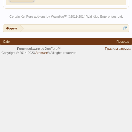
Certain
XenForo add-ons by Waindigo
™ ©2011-2014
Waindigo Enterprises Ltd
.
Форум
Cafe
Помощь
Forum software by XenForo™
Правила Форума
Copyright © 2014-2023
Aromarti
®
All rights reserved