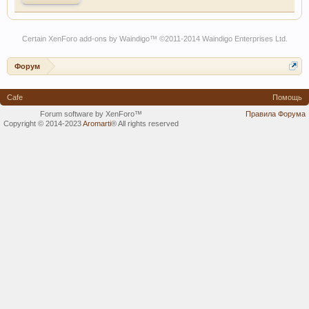
Certain
XenForo add-ons by Waindigo
™ ©2011-2014
Waindigo Enterprises Ltd
.
Форум
Cafe
Помощь
Forum software by XenForo™
Правила Форума
Copyright © 2014-2023
Aromarti
®
All rights reserved