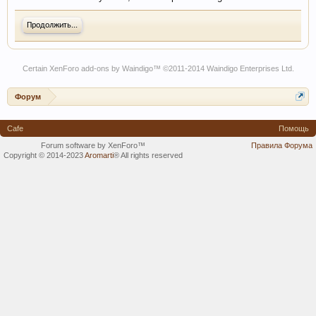
Продолжить...
Certain
XenForo add-ons by Waindigo
™ ©2011-2014
Waindigo Enterprises Ltd
.
Форум
Cafe
Помощь
Forum software by XenForo™
Правила Форума
Copyright © 2014-2023
Aromarti
®
All rights reserved