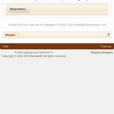
Продолжить...
Certain
XenForo add-ons by Waindigo
™ ©2011-2014
Waindigo Enterprises Ltd
.
Форум
Cafe
Помощь
Forum software by XenForo™
Правила Форума
Copyright © 2014-2023
Aromarti
®
All rights reserved