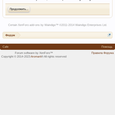
Продолжить...
Certain
XenForo add-ons by Waindigo
™ ©2011-2014
Waindigo Enterprises Ltd
.
Форум
Cafe
Помощь
Forum software by XenForo™
Правила Форума
Copyright © 2014-2023
Aromarti
®
All rights reserved