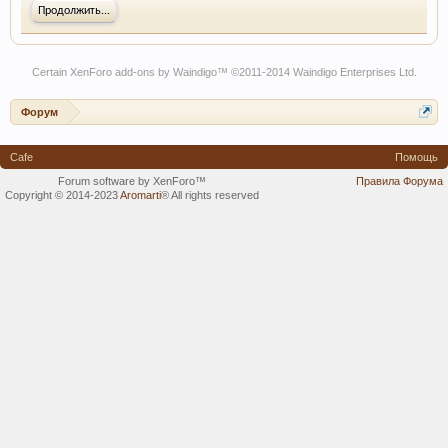
Продолжить...
Certain
XenForo add-ons by Waindigo
™ ©2011-2014
Waindigo Enterprises Ltd
.
Форум
Cafe
Помощь
Forum software by XenForo™
Правила Форума
Copyright © 2014-2023
Aromarti
®
All rights reserved