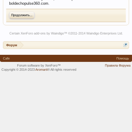
boldechopulse360.com.
Продолжить...
Certain
XenForo add-ons by Waindigo
™ ©2011-2014
Waindigo Enterprises Ltd
.
Форум
Cafe
Помощь
Forum software by XenForo™
Правила Форума
Copyright © 2014-2023
Aromarti
®
All rights reserved