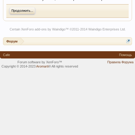
Продолжить...
Certain
XenForo add-ons by Waindigo
™ ©2011-2014
Waindigo Enterprises Ltd
.
Форум
Cafe
Помощь
Forum software by XenForo™
Правила Форума
Copyright © 2014-2023
Aromarti
®
All rights reserved