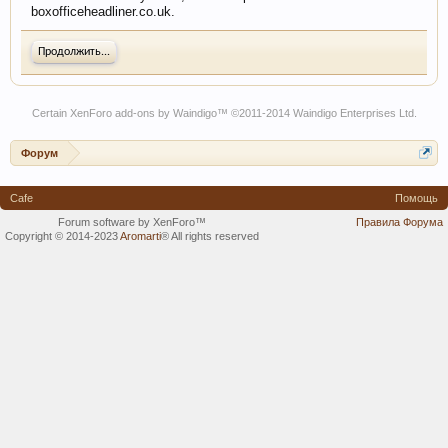
boxofficeheadliner.co.uk.
Продолжить...
Certain
XenForo add-ons by Waindigo
™ ©2011-2014
Waindigo Enterprises Ltd
.
Форум
Cafe
Помощь
Forum software by XenForo™
Правила Форума
Copyright © 2014-2023
Aromarti
®
All rights reserved