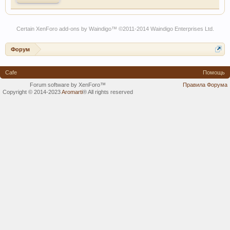
Certain
XenForo add-ons by Waindigo
™ ©2011-2014
Waindigo Enterprises Ltd
.
Форум
Cafe
Помощь
Forum software by XenForo™
Правила Форума
Copyright © 2014-2023
Aromarti
®
All rights reserved