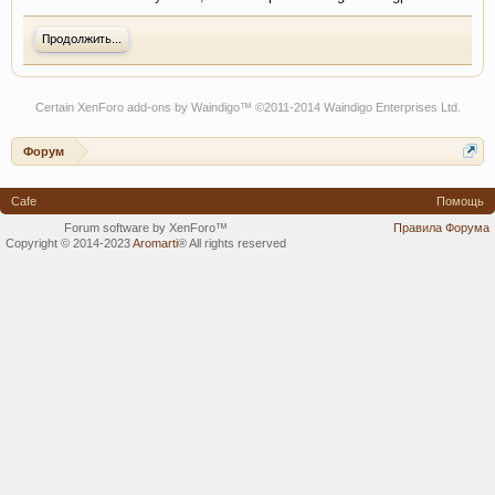
Продолжить...
Certain
XenForo add-ons by Waindigo
™ ©2011-2014
Waindigo Enterprises Ltd
.
Форум
Cafe
Помощь
Forum software by XenForo™
Правила Форума
Copyright © 2014-2023
Aromarti
®
All rights reserved