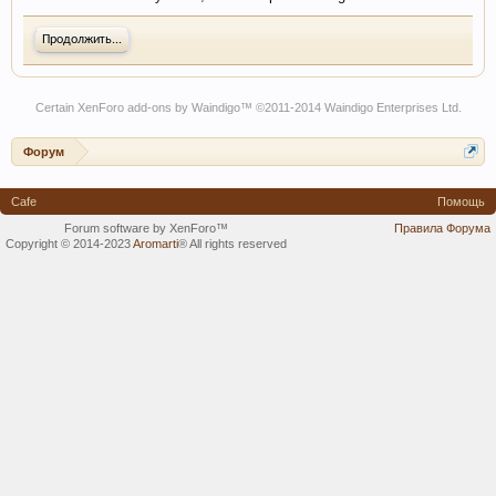
Продолжить...
Certain
XenForo add-ons by Waindigo
™ ©2011-2014
Waindigo Enterprises Ltd
.
Форум
Cafe
Помощь
Forum software by XenForo™
Правила Форума
Copyright © 2014-2023
Aromarti
®
All rights reserved