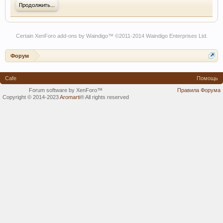
Продолжить...
Certain
XenForo add-ons by Waindigo
™ ©2011-2014
Waindigo Enterprises Ltd
.
Форум
Cafe
Помощь
Forum software by XenForo™
Правила Форума
Copyright © 2014-2023
Aromarti
®
All rights reserved