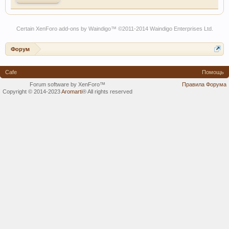
Certain
XenForo add-ons by Waindigo
™ ©2011-2014
Waindigo Enterprises Ltd
.
Форум
Cafe
Помощь
Forum software by XenForo™
Правила Форума
Copyright © 2014-2023
Aromarti
®
All rights reserved