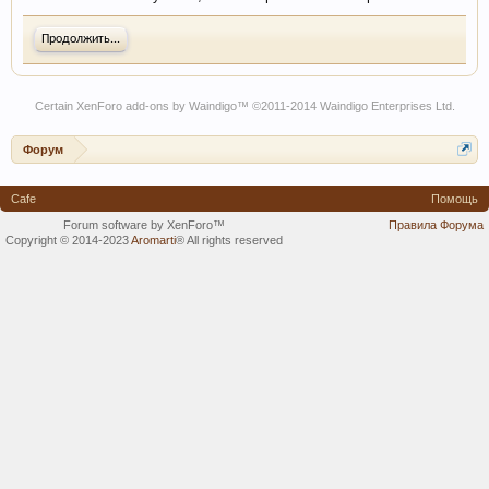
Продолжить...
Certain
XenForo add-ons by Waindigo
™ ©2011-2014
Waindigo Enterprises Ltd
.
Форум
Cafe
Помощь
Forum software by XenForo™
Правила Форума
Copyright © 2014-2023
Aromarti
®
All rights reserved