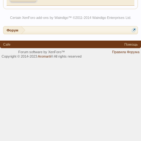
Certain
XenForo add-ons by Waindigo
™ ©2011-2014
Waindigo Enterprises Ltd
.
Форум
Cafe
Помощь
Forum software by XenForo™
Правила Форума
Copyright © 2014-2023
Aromarti
®
All rights reserved