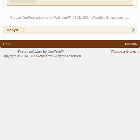
Certain
XenForo add-ons by Waindigo
™ ©2011-2014
Waindigo Enterprises Ltd
.
Форум
Cafe
Помощь
Forum software by XenForo™
Правила Форума
Copyright © 2014-2023
Aromarti
®
All rights reserved