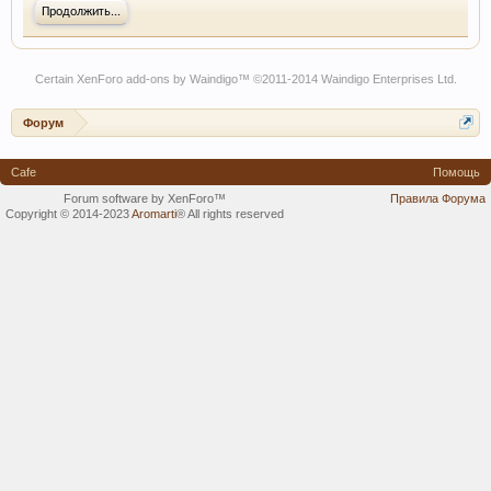
Продолжить...
Certain
XenForo add-ons by Waindigo
™ ©2011-2014
Waindigo Enterprises Ltd
.
Форум
Cafe
Помощь
Forum software by XenForo™
Правила Форума
Copyright © 2014-2023
Aromarti
®
All rights reserved