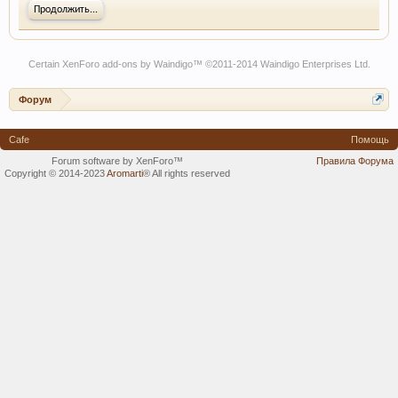
Продолжить...
Certain
XenForo add-ons by Waindigo
™ ©2011-2014
Waindigo Enterprises Ltd
.
Форум
Cafe
Помощь
Forum software by XenForo™
Правила Форума
Copyright © 2014-2023
Aromarti
®
All rights reserved