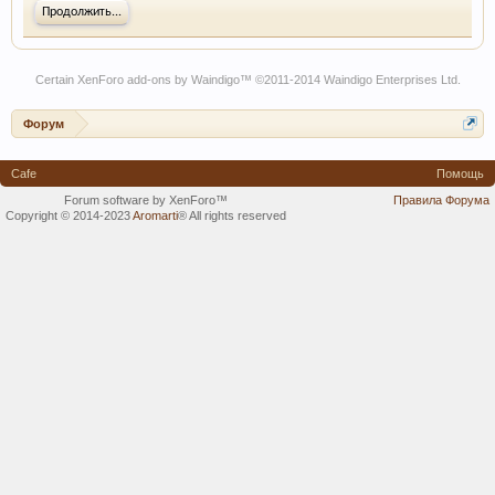
Продолжить...
Certain
XenForo add-ons by Waindigo
™ ©2011-2014
Waindigo Enterprises Ltd
.
Форум
Cafe
Помощь
Forum software by XenForo™
Правила Форума
Copyright © 2014-2023
Aromarti
®
All rights reserved