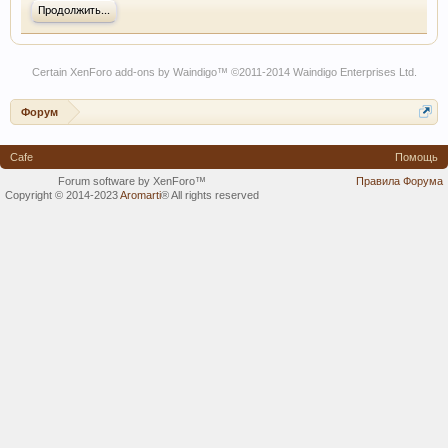
Продолжить...
Certain
XenForo add-ons by Waindigo
™ ©2011-2014
Waindigo Enterprises Ltd
.
Форум
Cafe
Помощь
Forum software by XenForo™
Правила Форума
Copyright © 2014-2023
Aromarti
®
All rights reserved