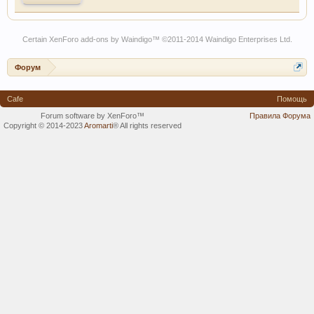
Certain
XenForo add-ons by Waindigo
™ ©2011-2014
Waindigo Enterprises Ltd
.
Форум
Cafe
Помощь
Forum software by XenForo™
Правила Форума
Copyright © 2014-2023
Aromarti
®
All rights reserved