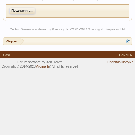
Продолжить...
Certain
XenForo add-ons by Waindigo
™ ©2011-2014
Waindigo Enterprises Ltd
.
Форум
Cafe
Помощь
Forum software by XenForo™
Правила Форума
Copyright © 2014-2023
Aromarti
®
All rights reserved