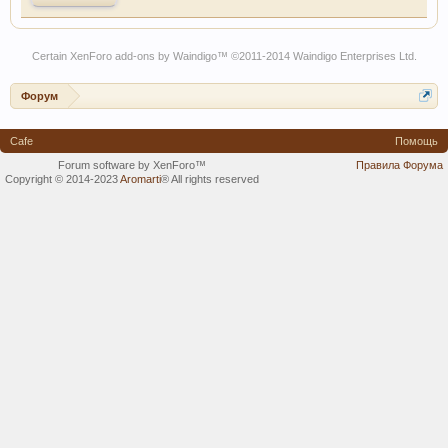
Certain
XenForo add-ons by Waindigo
™ ©2011-2014
Waindigo Enterprises Ltd
.
Форум
Cafe
Помощь
Forum software by XenForo™
Правила Форума
Copyright © 2014-2023
Aromarti
®
All rights reserved