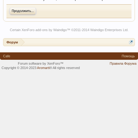
Продолжить...
Certain
XenForo add-ons by Waindigo
™ ©2011-2014
Waindigo Enterprises Ltd
.
Форум
Cafe
Помощь
Forum software by XenForo™
Правила Форума
Copyright © 2014-2023
Aromarti
®
All rights reserved