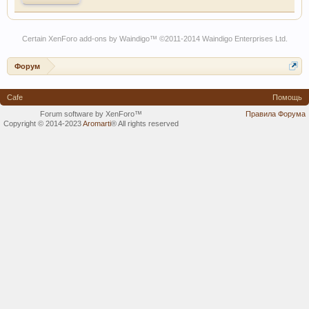
Certain
XenForo add-ons by Waindigo
™ ©2011-2014
Waindigo Enterprises Ltd
.
Форум
Cafe
Помощь
Forum software by XenForo™
Правила Форума
Copyright © 2014-2023
Aromarti
®
All rights reserved