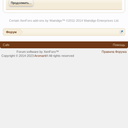
Продолжить...
Certain
XenForo add-ons by Waindigo
™ ©2011-2014
Waindigo Enterprises Ltd
.
Форум
Cafe
Помощь
Forum software by XenForo™
Правила Форума
Copyright © 2014-2023
Aromarti
®
All rights reserved