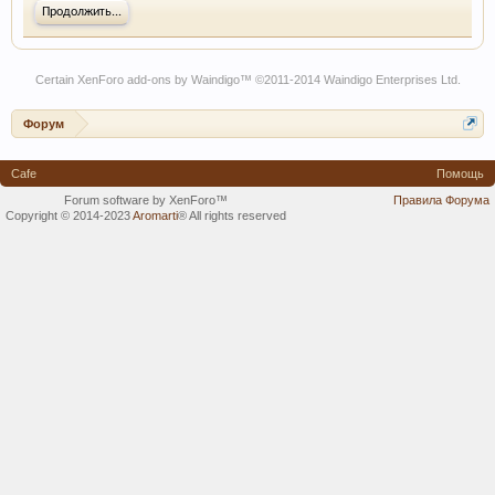
Продолжить...
Certain
XenForo add-ons by Waindigo
™ ©2011-2014
Waindigo Enterprises Ltd
.
Форум
Cafe
Помощь
Forum software by XenForo™
Правила Форума
Copyright © 2014-2023
Aromarti
®
All rights reserved