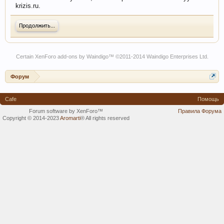
krizis.ru.
Продолжить...
Certain
XenForo add-ons by Waindigo
™ ©2011-2014
Waindigo Enterprises Ltd
.
Форум
Cafe
Помощь
Forum software by XenForo™
Правила Форума
Copyright © 2014-2023
Aromarti
®
All rights reserved