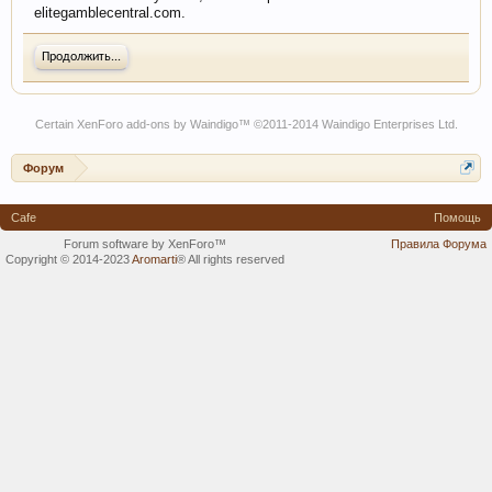
elitegamblecentral.com.
Продолжить...
Certain
XenForo add-ons by Waindigo
™ ©2011-2014
Waindigo Enterprises Ltd
.
Форум
Cafe
Помощь
Forum software by XenForo™
Правила Форума
Copyright © 2014-2023
Aromarti
®
All rights reserved