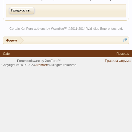
Продолжить...
Certain
XenForo add-ons by Waindigo
™ ©2011-2014
Waindigo Enterprises Ltd
.
Форум
Cafe
Помощь
Forum software by XenForo™
Правила Форума
Copyright © 2014-2023
Aromarti
®
All rights reserved