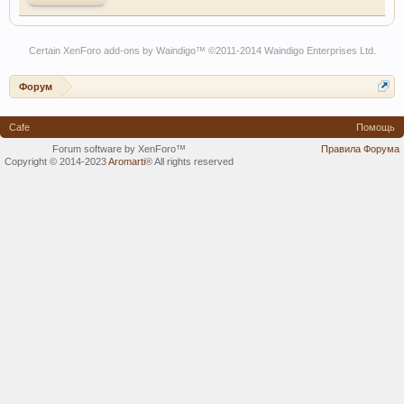
Certain
XenForo add-ons by Waindigo
™ ©2011-2014
Waindigo Enterprises Ltd
.
Форум
Cafe
Помощь
Forum software by XenForo™
Правила Форума
Copyright © 2014-2023
Aromarti
®
All rights reserved