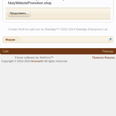
fdutyWebsitePromotion.shop.
Продолжить...
Certain
XenForo add-ons by Waindigo
™ ©2011-2014
Waindigo Enterprises Ltd
.
Форум
Cafe
Помощь
Forum software by XenForo™
Правила Форума
Copyright © 2014-2023
Aromarti
®
All rights reserved