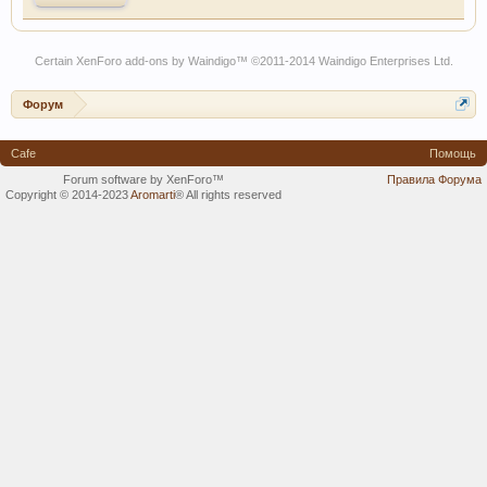
Certain
XenForo add-ons by Waindigo
™ ©2011-2014
Waindigo Enterprises Ltd
.
Форум
Cafe
Помощь
Forum software by XenForo™
Правила Форума
Copyright © 2014-2023
Aromarti
®
All rights reserved