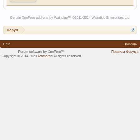
Certain
XenForo add-ons by Waindigo
™ ©2011-2014
Waindigo Enterprises Ltd
.
Форум
Cafe
Помощь
Forum software by XenForo™
Правила Форума
Copyright © 2014-2023
Aromarti
®
All rights reserved