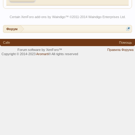
Certain
XenForo add-ons by Waindigo
™ ©2011-2014
Waindigo Enterprises Ltd
.
Форум
Cafe
Помощь
Forum software by XenForo™
Правила Форума
Copyright © 2014-2023
Aromarti
®
All rights reserved