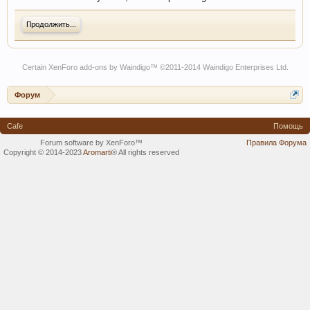
Продолжить...
Certain
XenForo add-ons by Waindigo
™ ©2011-2014
Waindigo Enterprises Ltd
.
Форум
Cafe
Помощь
Forum software by XenForo™
Правила Форума
Copyright © 2014-2023
Aromarti
®
All rights reserved