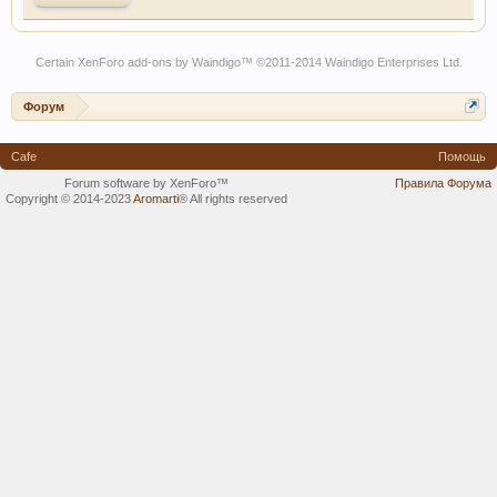
Certain
XenForo add-ons by Waindigo
™ ©2011-2014
Waindigo Enterprises Ltd
.
Форум
Cafe
Помощь
Forum software by XenForo™
Правила Форума
Copyright © 2014-2023
Aromarti
®
All rights reserved