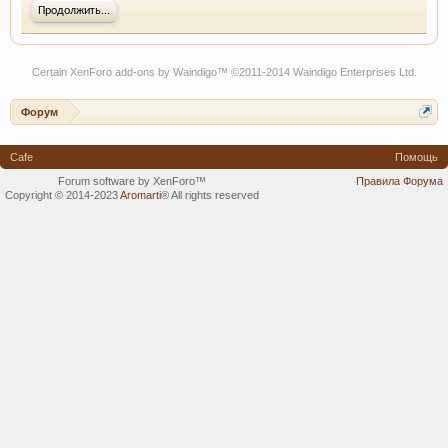
Продолжить...
Certain
XenForo add-ons by Waindigo
™ ©2011-2014
Waindigo Enterprises Ltd
.
Форум
Cafe
Помощь
Forum software by XenForo™
Правила Форума
Copyright © 2014-2023
Aromarti
®
All rights reserved